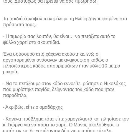
τους. Δυστυχώς θα πρέπει να σας τιμωρήσω.
Τα παιδιά έσκυψαν το κεφάλι με τη θλίψη ζωγραφισμένη στα
πρόσωπά τους.
- Η τιμωρία σας λοιπόν, θα είναι… να πετάξετε αυτό το
φύλλο χαρτί στα σκουπίδια.
Ένα σούσουρο από χάχανα ακούστηκε, ενώ οι
αργοπορημένοι ανάσαναν με ανακούφιση καθώς ο
πλησιέστερος κάδος απορριμμάτων ήταν μόλις 10 μέτρα
μακριά.
- Να το πετάξουμε στον κάδο εννοείτε; ρώτησε ο Νικολάκης
που μυρίστηκε παγίδα, δείχνοντας τον κάδο που ήταν
παραδίπλα.
- Ακριβώς, είπε ο ομαδάρχης
- Κανένα πρόβλημα τότε, είπε χαμογελαστά και πλησίασε τον
κ. Γιώργο για να πάρει το χαρτί. Ο Μάνος ακολούθησε κι
αυτός αν και δε χρειάζονταν δύο για μια τόσο εύκολη