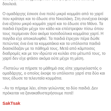
δουλειά.
Ο ομαδάρχης έσκισε ένα πολύ μικρό κομμάτι από το χαρτί
που κράταγε και το έδωσε στο Νικολάκη. Στη συνέχεια έκοψε
ένα εξίσου μικρό κομμάτι χαρτί και το έδωσε στο Μάνο. Τα
παιδιά έτρεξαν μέχρι τον κάδο και επέστρεψαν πίσω όπου
τους περίμεναν δύο ακόμα τοσοδούλικα κομμάτια χαρτί. Η
παγίδα είχε αποκαλυφθεί. Τα παιδιά έτρεχαν πέρα δώθε
πετώντας ένα ένα τα κομματάκια και τα υπόλοιπα παιδιά
διασκέδαζαν με το πάθημά τους. Μετά από κάμποσες
διαδρομές και με τον ιδρώτα να κυλάει στο μέτωπό τους, το
χαρτί δεν είχε φτάσει ακόμα ούτε μέχρι τη μέση.
-Πιστεύω να πήρατε το μάθημά σας είπε χαμογελαστός ο
ομαδάρχης, ο οποίος έκοψε το υπόλοιπο χαρτί στα δύο και
τους έδωσε τα τελευταία κομμάτια.
- Αν το πήραμε λέει, είπαν γελώντας τα δύο παιδιά. Δεν
πρόκειται να ξανακαθυστερήσουμε ποτέ!
SakTsak